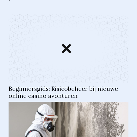
bonus zonder storting houdt in dat spelers direct na
registratie...
Beginnersgids: Risicobeheer bij nieuwe
online casino avonturen