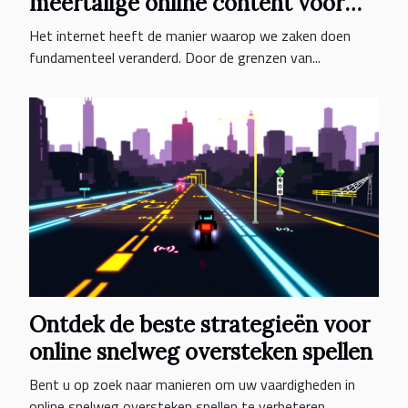
meertalige online content voor
ondernemers
Het internet heeft de manier waarop we zaken doen
fundamenteel veranderd. Door de grenzen van...
Ontdek de beste strategieën voor
online snelweg oversteken spellen
Bent u op zoek naar manieren om uw vaardigheden in
online snelweg oversteken spellen te verbeteren...