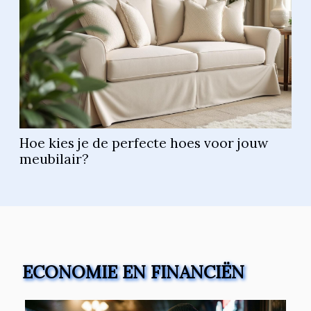
Hoe kies je de perfecte hoes voor jouw
meubilair?
ECONOMIE EN FINANCIËN