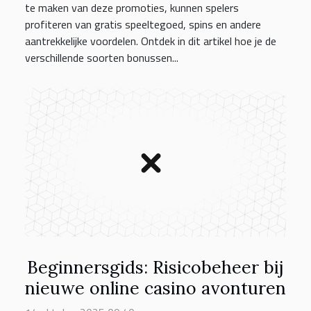
te maken van deze promoties, kunnen spelers
profiteren van gratis speeltegoed, spins en andere
aantrekkelijke voordelen. Ontdek in dit artikel hoe je de
verschillende soorten bonussen...
Beginnersgids: Risicobeheer bij
nieuwe online casino avonturen