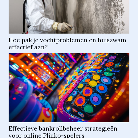
Hoe pak je vochtproblemen en huiszwam
effectief aan?
Effectieve bankrollbeheer strategieën
voor online Plinko-spelers