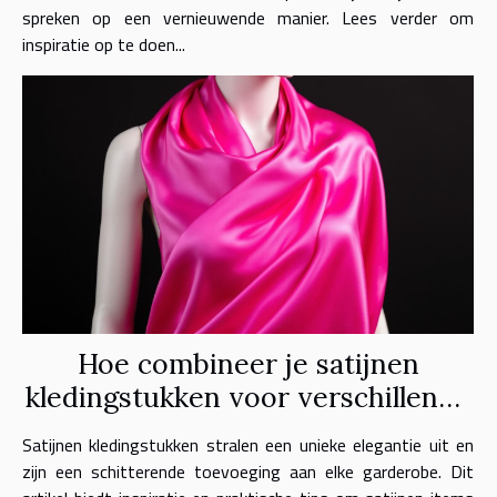
spreken op een vernieuwende manier. Lees verder om
inspiratie op te doen...
Hoe combineer je satijnen
kledingstukken voor verschillende
gelegenheden?
Satijnen kledingstukken stralen een unieke elegantie uit en
zijn een schitterende toevoeging aan elke garderobe. Dit