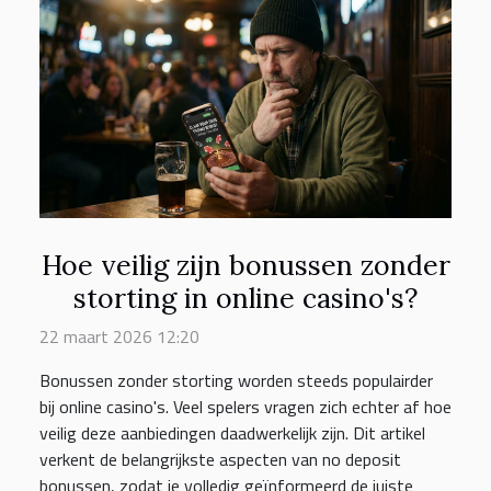
Hoe veilig zijn bonussen zonder
storting in online casino's?
22 maart 2026 12:20
Bonussen zonder storting worden steeds populairder
bij online casino's. Veel spelers vragen zich echter af hoe
veilig deze aanbiedingen daadwerkelijk zijn. Dit artikel
verkent de belangrijkste aspecten van no deposit
bonussen, zodat je volledig geïnformeerd de juiste