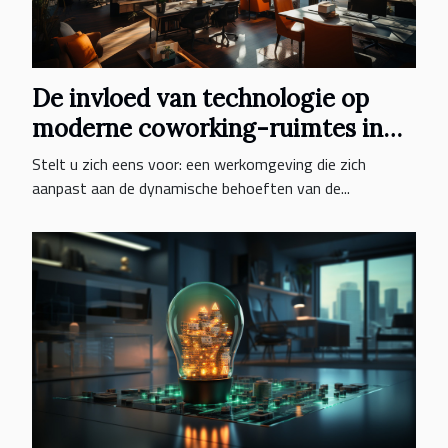
De invloed van technologie op
moderne coworking-ruimtes in
Amsterdam
Stelt u zich eens voor: een werkomgeving die zich
aanpast aan de dynamische behoeften van de...