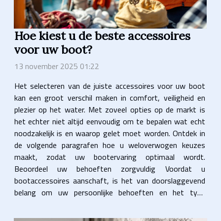
Hoe kiest u de beste accessoires
voor uw boot?
13 november 2025 01:22
Het selecteren van de juiste accessoires voor uw boot
kan een groot verschil maken in comfort, veiligheid en
plezier op het water. Met zoveel opties op de markt is
het echter niet altijd eenvoudig om te bepalen wat echt
noodzakelijk is en waarop gelet moet worden. Ontdek in
de volgende paragrafen hoe u weloverwogen keuzes
maakt, zodat uw bootervaring optimaal wordt.
Beoordeel uw behoeften zorgvuldig Voordat u
bootaccessoires aanschaft, is het van doorslaggevend
belang om uw persoonlijke behoeften en het type
vaarscenario waarin u zich bevindt, grondig te analyseren.
Elke vaarervaring is...