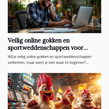
Veilig online gokken en
sportweddenschappen voor
beginners
Wil je veilig online gokken en sportweddenschappen
verkennen, maar weet je niet waar te beginnen?...