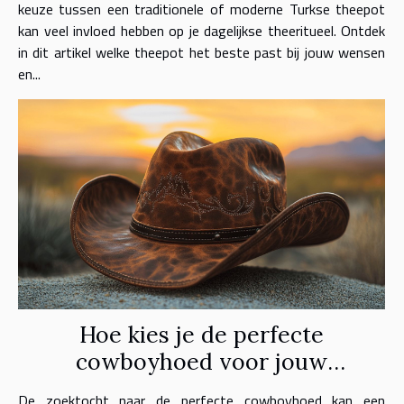
keuze tussen een traditionele of moderne Turkse theepot
kan veel invloed hebben op je dagelijkse theeritueel. Ontdek
in dit artikel welke theepot het beste past bij jouw wensen
en...
Hoe kies je de perfecte
cowboyhoed voor jouw
gezichtsvorm?
De zoektocht naar de perfecte cowboyhoed kan een