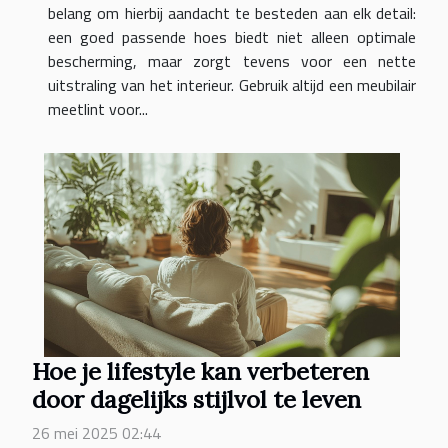
belang om hierbij aandacht te besteden aan elk detail:
een goed passende hoes biedt niet alleen optimale
bescherming, maar zorgt tevens voor een nette
uitstraling van het interieur. Gebruik altijd een meubilair
meetlint voor...
Hoe je lifestyle kan verbeteren
door dagelijks stijlvol te leven
26 mei 2025 02:44