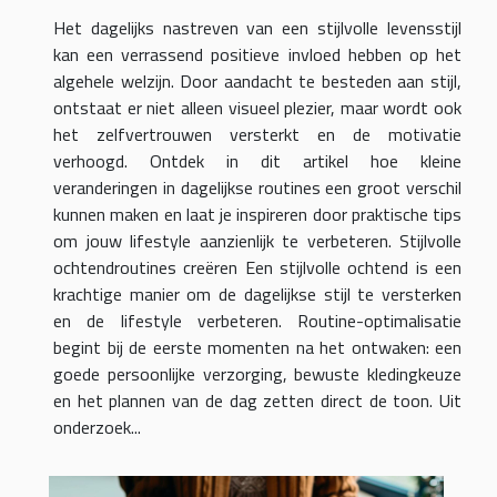
Het dagelijks nastreven van een stijlvolle levensstijl
kan een verrassend positieve invloed hebben op het
algehele welzijn. Door aandacht te besteden aan stijl,
ontstaat er niet alleen visueel plezier, maar wordt ook
het zelfvertrouwen versterkt en de motivatie
verhoogd. Ontdek in dit artikel hoe kleine
veranderingen in dagelijkse routines een groot verschil
kunnen maken en laat je inspireren door praktische tips
om jouw lifestyle aanzienlijk te verbeteren. Stijlvolle
ochtendroutines creëren Een stijlvolle ochtend is een
krachtige manier om de dagelijkse stijl te versterken
en de lifestyle verbeteren. Routine-optimalisatie
begint bij de eerste momenten na het ontwaken: een
goede persoonlijke verzorging, bewuste kledingkeuze
en het plannen van de dag zetten direct de toon. Uit
onderzoek...