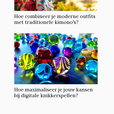
Hoe combineer je moderne outfits
met traditionele kimono's?
Hoe maximaliseer je jouw kansen
bij digitale knikkerspellen?