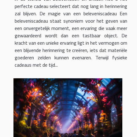
perfecte cadeau selecteert dat nog lang in herinnering
zal blijven. De magie van een beleveniscadeau Een
beleveniscadeau staat synoniem voor het geven van
een onvergetelijk moment, een ervaring die vaak meer
gewaardeerd wordt dan een tastbaar object. De
kracht van een unieke ervaring ligt in het vermogen om
een blijvende herinnering te creëren, iets dat materiële
goederen zelden kunnen evenaren. Terwijl fysieke
cadeaus met de tijd...