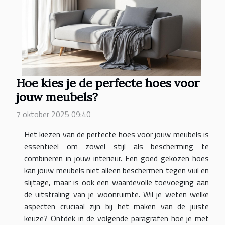
Hoe kies je de perfecte hoes voor
jouw meubels?
7 oktober 2025 09:40
Het kiezen van de perfecte hoes voor jouw meubels is
essentieel om zowel stijl als bescherming te
combineren in jouw interieur. Een goed gekozen hoes
kan jouw meubels niet alleen beschermen tegen vuil en
slijtage, maar is ook een waardevolle toevoeging aan
de uitstraling van je woonruimte. Wil je weten welke
aspecten cruciaal zijn bij het maken van de juiste
keuze? Ontdek in de volgende paragrafen hoe je met