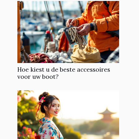
Hoe kiest u de beste accessoires
voor uw boot?