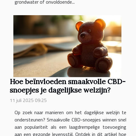
grondwater of onvoldoende...
Hoe beïnvloeden smaakvolle CBD-
snoepjes je dagelijkse welzijn?
11 juli 2025 09:25
Op zoek naar manieren om het dagelijkse welzijn te
ondersteunen? Smaakvolle CBD-snoepjes winnen snel
aan populariteit als een laagdrempelige toevoeging
aan een gezonde levensstijl. Ontdek in dit artikel hoe